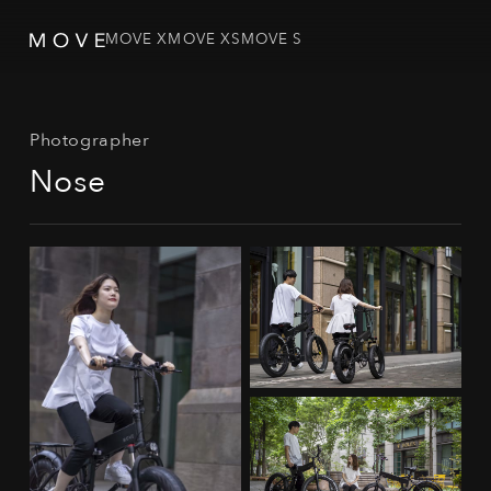
MOVE X
MOVE XS
MOVE S
Photographer
Nose